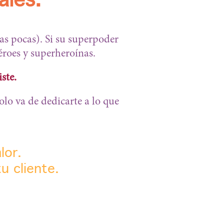
ales.
s pocas). Si su superpoder
éroes y superheroínas.
ste.
olo va de dedicarte a lo que
lor.
u cliente.