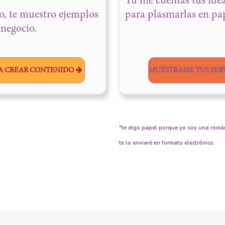
Tú me cuentas tus ide
, te muestro ejemplos
para plasmarlas en pa
 negocio.
RA CREAR CONTENIDO
MUÉSTRAME TUS SER
*te digo papel porque yo soy una románt
te lo enviaré en formato electrónico.