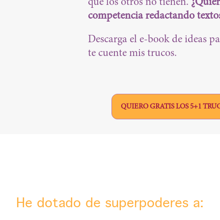
que los otros no tienen.
¿Quier
competencia redactando texto
Descarga el e-book de ideas pa
te cuente mis trucos.
QUIERO GRATIS LOS 5+1 TR
He dotado de superpoderes a: