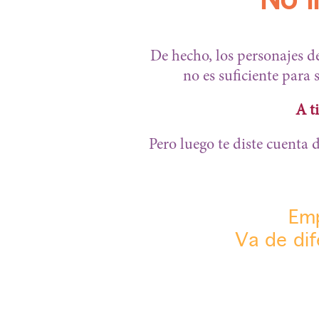
No l
De hecho, los personajes 
no es suficiente para
A t
Pero luego te diste cuenta 
Emp
Va de dif