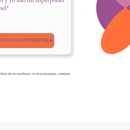
as y yo uso mi superpoder
pel*
VICIOS DE COPYWRITER
ica de la escritura. no te preocupes, siempre